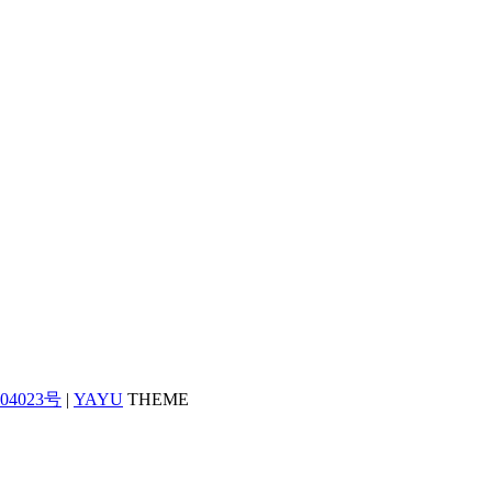
04023号
|
YAYU
THEME