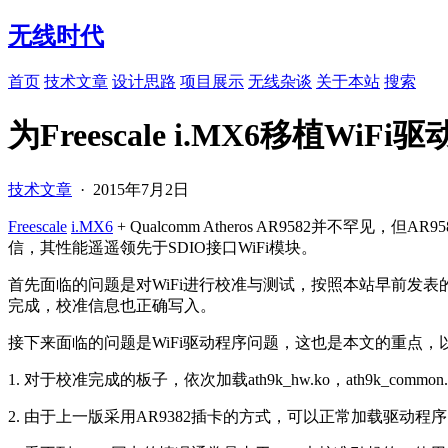
无线时代
首页
技术文章
设计思路
项目展示
无线杂谈
关于本站
搜索
为Freescale i.MX6移植WiFi
技术文章
·
2015年7月2日
Freescale
i.MX6
+ Qualcomm Atheros AR9582并不罕
信，其性能遥遥领先于SDIO接口WiFi模块。
首先面临的问题是对WiFi进行校准与测试，按照本站早前发表
完成，校准信息也正确写入。
接下来面临的问题是WiFi驱动程序问题，这也是本文的重点
1. 对于校准完成的板子，依次加载ath9k_hw.ko，ath9k_common.k
2. 由于上一版采用AR9382插卡的方式，可以正常加载驱动程