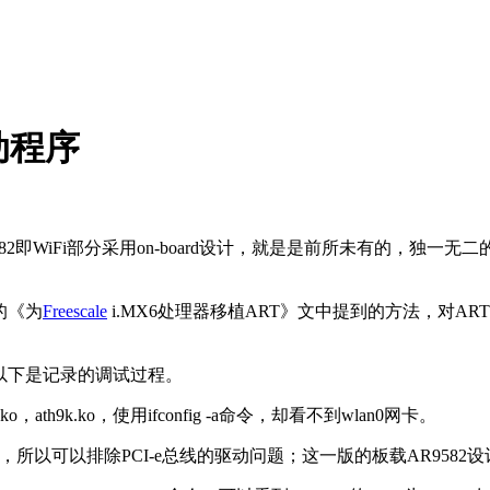
驱动程序
见，但AR9582即WiFi部分采用on-board设计，就是是前所未有的，独
的《为
Freescale
i.MX6处理器移植ART》文中提到的方法，对A
，以下是记录的调试过程。
o，ath9k.ko，使用ifconfig -a命令，却看不到wlan0网卡。
序，所以可以排除PCI-e总线的驱动问题；这一版的板载AR95