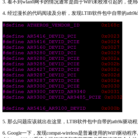
3. 看不到wlan0网卡的情况通常是由于WiFi未校准引起的，使用cat /pr
4. 经过漫长的代码阅读及分析，发现LTIB软件包中自带的ath9k驱动
5. 那么问题应该就出在这里，LTIB软件包中自带的ath9k驱
6. Google一下，发现compat-wireless是普遍使用的WiF