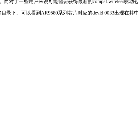
核。而对于一些用户来说可能需要获得最新的compat-wireless
ib/rpm/BUILD目录下。可以看到AR9580系列芯片对应的devid 0033出