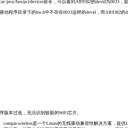
oc/bus/pci/devices命令，可以看到AR9582的devid为0033，
程序目录下的hw.h中不存在0033这样的devid，而AR9382的d
动程序版本过低，无法识别较新的WiFi芯片。
i驱动程序。compat-wireless是一个Linux的无线驱动兼容性解决