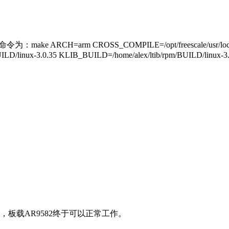
rm CROSS_COMPILE=/opt/freescale/usr/local/gcc-4.6.2-gl
rpm/BUILD/linux-3.0.35 KLIB_BUILD=/home/alex/ltib/rpm/BUILD/l
，板载AR9582终于可以正常工作。