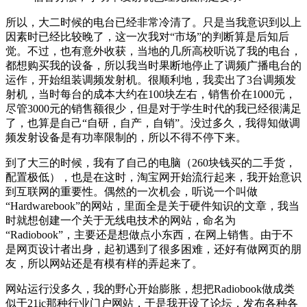
所以，大二时候的电台已经非常冷清了。只是当我意识到以上
因素时已经比较晚了，这一次我对“市场”的判断算是后知后
觉。不过，也有意外收获，当地的几所高校听说了我的电台，
都想购买我的设备，所以我当时果断地停止了调频广播电台的
运作，开始组装调频发射机。很顺利地，我卖出了3台调频发
射机，当时每台的成本大约在100块左右，销售价在1000元，
尽管3000元的销售额很少，但是对于学生时代的我已经很满足
了，也算是自己“自研，自产，自销”。没过多久，我得知做调
频发射设备是有功率限制的，所以不得不停下来。
到了大三的时候，我有了自己的电脑（260块钱买的二手货，
配置极低），也是在这时，淘宝网开始流行起来，我开始意识
到互联网的重要性。偶然的一次机会，听说一个叫做
“Hardwarebook”的网站，里面全是关于硬件知识的文章，我当
时就想创建一个关于无线电技术的网站，命名为
“Radiobook”，主要还是想做点小东西，在网上销售。由于不
是网页设计者出身，起初遇到了很多困难，还好有做网页的朋
友，所以网站还是有模有样的弄起来了。
网站运行没多久，我的野心开始膨胀，想把Radiobook做成类
似于21ic那种行业门户网站，于是我开设了论坛，发布各种各