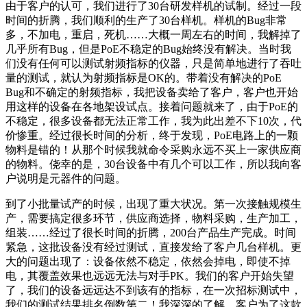
由于客户的认可，我们进行了30台研发样机的试制。经过一段
时间的折腾，我们顺利的生产了30台样机。样机的Bug非常
多，不加电，重启，死机……大概一周左右的时间，我解掉了
几乎所有Bug，但是PoE不稳定的Bug始终没有解决。当时我
们没有任何可以测试射频指标的仪器，只是简单地进行了吞吐
量的测试，就认为射频指标是OK的。带着没有解决的PoE
Bug和不确定的射频指标，我把设备卖给了客户，客户也开始
用这样的设备在各地架设试点。接着问题就来了，由于PoE的
不稳定，很多设备都无法正常工作，我为此出差不下10次，代
价惨重。经过很长时间的分析，终于发现，PoE电路上的一颗
物料是错的！从那个时候我就命令采购永远不买上一家供应商
的物料。侥幸的是，30台设备中有几个可以工作，所以我向客
户说明是元器件的问题。
到了小批量试产的时候，出现了重大状况。第一次接触规模生
产，需要搞定很多环节，供应商选择，物料采购，生产加工，
组装……经过了很长时间的折腾，200台产品生产完成。时间
紧急，这批设备没有经过测试，直接发给了客户几台样机。更
大的问题出现了：设备依然不稳定，依然会掉电，即使不掉
电，其覆盖效果也远远无法与对手PK。我们的客户开始失望
了，我们的设备远远达不到该有的指标，在一次招标测试中，
我们的测试结果排名倒数第二！我深深的了解，客户为了这款