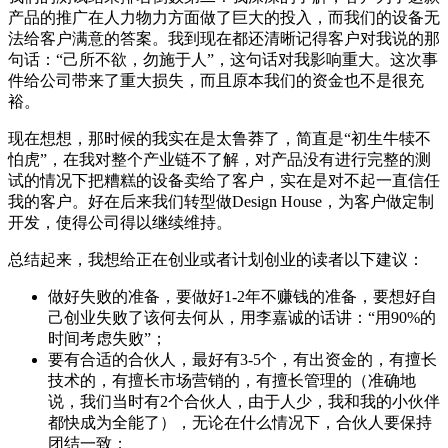
产品的推广在人力物力方面做了巨大的投入，而我们的设备无
法给客户满意的答案。我到现在都还清晰记得客户对我说的那
句话：“己所不欲，勿施于人”，这句话对我影响重大。这次事
件给公司带来了重大损失，而且原本我们的资金也不是很充
裕。
现在想想，那时候的我实在是太鲁莽了，简直是“初生牛犊不
怕虎”，在我对整个产业链不了解，对产品没有进行完整的测
试的情况下把糟糕的设备卖给了客户，实在是对不起一直信任
我的客户。好在后来我们转型做Design House，为客户做定制
开发，使得公司得以继续维持。
总结起来，我想给正在创业或者计划创业的读者以下建议：
做好失败的准备，要做好1-2年不赚钱的准备，要想好自
己创业失败了该何去何从，用李嘉诚的话讲：“用90%的
时间考虑失败”；
要有合适的合伙人，最好有3-5个，有出资金的，有擅长
技术的，有擅长市场营销的，有擅长管理的（准确地
说，我们当时有2个合伙人，由于人少，我和我的小伙伴
都快成为全能了），无论在什么情况下，合伙人要保持
团结一致；