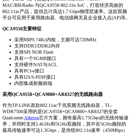
MAC/BB/Radio 与QCA9558 802.11n SoC，打造经济高效的
802.11ac产品，提供总计高达1.7 Gbps物理层速率。这款双频
平台可应用于家用路由器、电信级网关及企业接入点(AP)等。
QCA9558主要特征
采用MIPS 74Kc内核，主频可达720MHz
支持DDR1/DDR2内存
支持SPI NOR Flash
具有一个SGMII接口
支持硬件NAT与ACL
具有PCI-e接口
具有I2S/S-PDIF接口
内部集成射频前端
采用QCA9558+QCA9880+AR8327的无线路由器
作为TP-LINK首款802.11ac千兆双频无线路由器，TL-
WDR7500采用的是QCA9558+QCA9880+AR8327的全套
Qualcomm
Atheros
芯片方案，拥有最高1.75Gbps的无线传输速
率，并同时支持2.4GHz和5GHz双频段，其中在5GHz频段的
最高传输速率可达1.3Gbps，是传统802.11n速率（450Mbps）