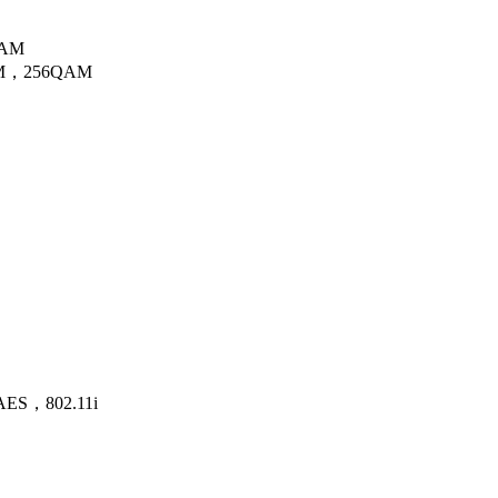
QAM
M，256QAM
）
S，802.11i