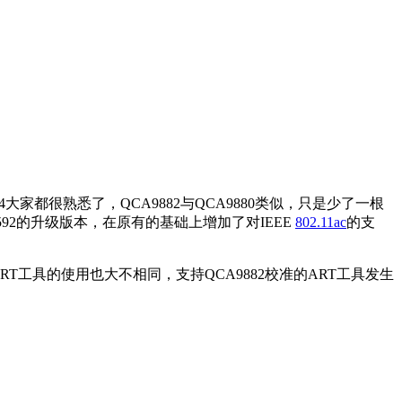
9344大家都很熟悉了，QCA9882与QCA9880类似，只是少了一根
9592的升级版本，在原有的基础上增加了对IEEE
802.11ac
的支
此之外，ART工具的使用也大不相同，支持QCA9882校准的ART工具发生