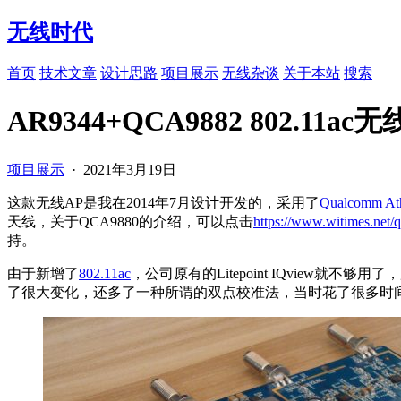
无线时代
首页
技术文章
设计思路
项目展示
无线杂谈
关于本站
搜索
AR9344+QCA9882 802.11ac无
项目展示
·
2021年3月19日
这款无线AP是我在2014年7月设计开发的，采用了
Qualcomm
At
天线，关于QCA9880的介绍，可以点击
https://www.witimes.net/
持。
由于新增了
802.11ac
，公司原有的Litepoint IQview就不够
了很大变化，还多了一种所谓的双点校准法，当时花了很多时