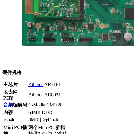
硬件规格
主芯片
Atheros
AR7161
以太网
Atheros AR8021
PHY
音频
编解码
C-Media CM108
内存
64MB DDR
Flash
8MB串行Flash
Mini PCI
插
两个Mini PCI插槽
槽
提供3.3V与5V供电