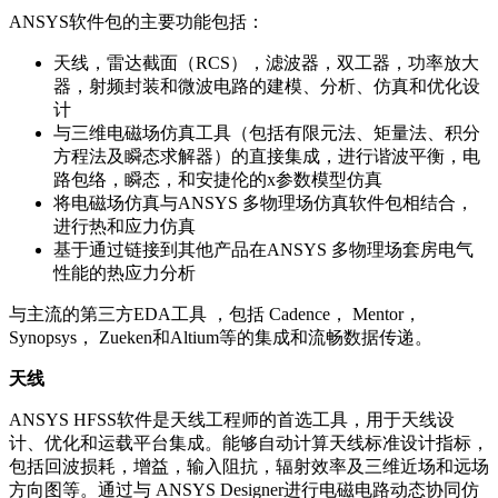
ANSYS软件包的主要功能包括：
天线，雷达截面（RCS），滤波器，双工器，功率放大
器，射频封装和微波电路的建模、分析、仿真和优化设
计
与三维电磁场仿真工具（包括有限元法、矩量法、积分
方程法及瞬态求解器）的直接集成，进行谐波平衡，电
路包络，瞬态，和安捷伦的x参数模型仿真
将电磁场仿真与ANSYS 多物理场仿真软件包相结合，
进行热和应力仿真
基于通过链接到其他产品在ANSYS 多物理场套房电气
性能的热应力分析
与主流的第三方EDA工具 ，包括 Cadence， Mentor，
Synopsys， Zueken和Altium等的集成和流畅数据传递。
天线
ANSYS HFSS软件是天线工程师的首选工具，用于天线设
计、优化和运载平台集成。能够自动计算天线标准设计指标，
包括回波损耗，增益，输入阻抗，辐射效率及三维近场和远场
方向图等。通过与 ANSYS Designer进行电磁电路动态协同仿